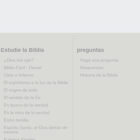
Estudie la Biblia
preguntas
¿Dios me oye?
Haga una pregunta
Biblia Fácil - Daniel
Respuestas
Cielo o Infierno
Historia de la Biblia
El espiritismo a la luz de la Biblia
El origen de todo
El sentido de la Fe
En busca de la verdad
En la mira de la verdad
Entre familia
Espíritu Santo, el Dios detrás de
escena
Eventos Finales