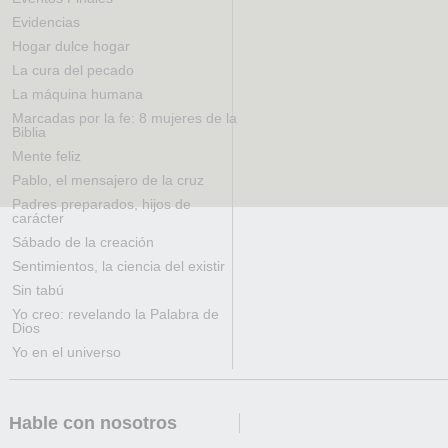
Evidencias
Hogar dulce hogar
La cura del pecado
La máquina humana
Marcadas por la fe: 8 mujeres de la
Biblia
Mente feliz
Pablo, el mensajero de la cruz
Padres preparados, hijos de
carácter
Sábado de la creación
Sentimientos, la ciencia del existir
Sin tabú
Yo creo: revelando la Palabra de
Dios
Yo en el universo
Hable con nosotros