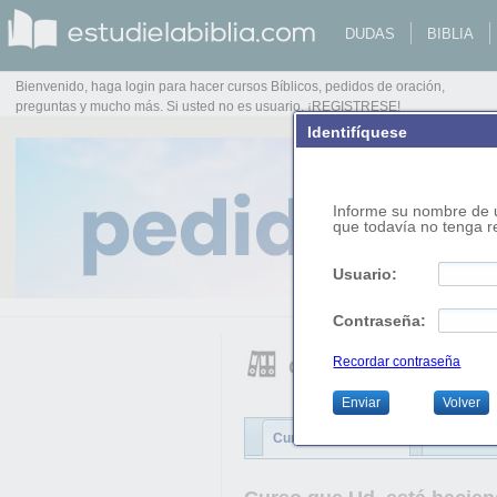
DUDAS
BIBLIA
Bienvenido, haga login para hacer cursos Bíblicos, pedidos de oración,
preguntas y mucho más. Si usted no es usuario, ¡REGISTRESE!
Identifíquese 
Informe su nombre de u
que todavía no tenga re
Usuario:
Contraseña:
Recordar contraseña
Cursos bíblicos
Enviar
Volver
Cursos disponibles:
Cursos co