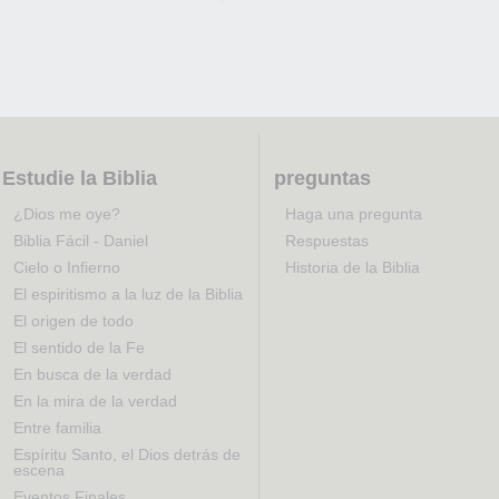
Estudie la Biblia
preguntas
¿Dios me oye?
Haga una pregunta
Biblia Fácil - Daniel
Respuestas
Cielo o Infierno
Historia de la Biblia
El espiritismo a la luz de la Biblia
El origen de todo
El sentido de la Fe
En busca de la verdad
En la mira de la verdad
Entre familia
Espíritu Santo, el Dios detrás de
escena
Eventos Finales