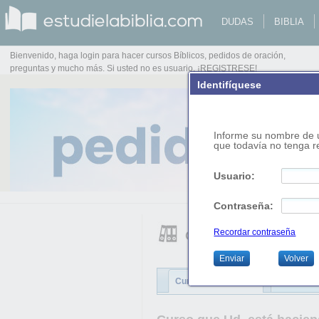
DUDAS
BIBLIA
Bienvenido, haga login para hacer cursos Bíblicos, pedidos de oración,
preguntas y mucho más. Si usted no es usuario, ¡REGISTRESE!
Identifíquese 
Informe su nombre de u
que todavía no tenga re
Usuario:
Contraseña:
Recordar contraseña
Cursos bíblicos
Enviar
Volver
Cursos disponibles:
Cursos co