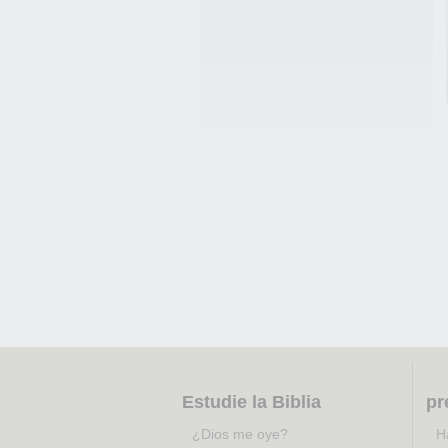
Estudie la Biblia
pr
¿Dios me oye?
H